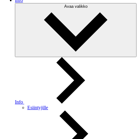
Info
Avaa valikko
Info
Esiintyjille