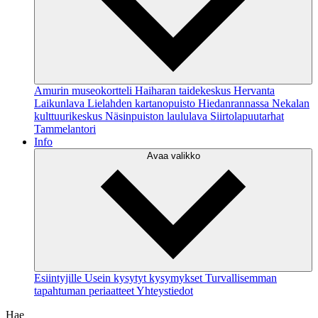
Amurin museokortteli
Haiharan taidekeskus
Hervanta
Laikunlava
Lielahden kartanopuisto Hiedanrannassa
Nekalan
kulttuurikeskus
Näsinpuiston laululava
Siirtolapuutarhat
Tammelantori
Info
Avaa valikko
Esiintyjille
Usein kysytyt kysymykset
Turvallisemman
tapahtuman periaatteet
Yhteystiedot
Hae