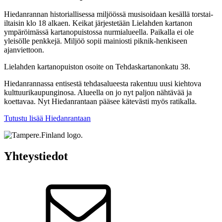
Hiedanrannan historiallisessa miljöössä musisoidaan kesällä torstai-
iltaisin klo 18 alkaen. Keikat järjestetään Lielahden kartanon
ympäröimässä kartanopuistossa nurmialueella. Paikalla ei ole
yleisölle penkkejä. Miljöö sopii mainiosti piknik-henkiseen
ajanviettoon.
Lielahden kartanopuiston osoite on Tehdaskartanonkatu 38.
Hiedanrannassa entisestä tehdasalueesta rakentuu uusi kiehtova
kulttuurikaupunginosa. Alueella on jo nyt paljon nähtävää ja
koettavaa. Nyt Hiedanrantaan pääsee kätevästi myös ratikalla.
Tutustu lisää Hiedanrantaan
Yhteystiedot