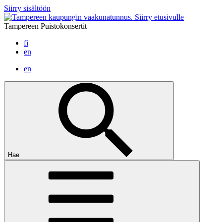
Siirry sisältöön
Siirry etusivulle
Tampereen Puistokonsertit
fi
en
en
Hae