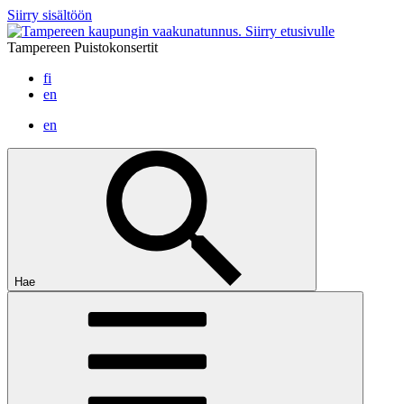
Siirry sisältöön
Siirry etusivulle
Tampereen Puistokonsertit
fi
en
en
Hae