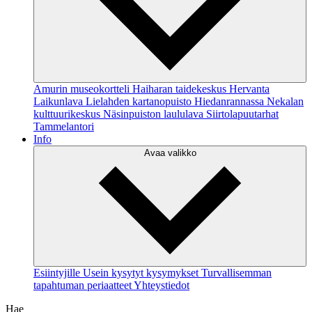
Amurin museokortteli
Haiharan taidekeskus
Hervanta
Laikunlava
Lielahden kartanopuisto Hiedanrannassa
Nekalan
kulttuurikeskus
Näsinpuiston laululava
Siirtolapuutarhat
Tammelantori
Info
Avaa valikko
Esiintyjille
Usein kysytyt kysymykset
Turvallisemman
tapahtuman periaatteet
Yhteystiedot
Hae