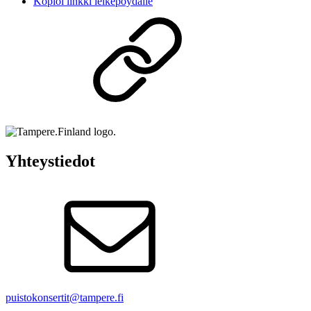
Kopioi linkki leikepöydälle
Yhteystiedot
puistokonsertit@tampere.fi