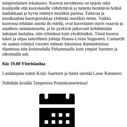
tamperelainen sekakuoro. Kuoron tavoitteena on tarjota sekä
kuulijoille että kuorolaisille viihdyttäviä ja tunteita herättäviä hetkiä
laadukkaan ja hyvin esitetyn musiikin parissa. Taitavaa ja
musikaalista kuoroporukkaa yhdistää musiikin riemu. Vaikka
kuorossa tehdään asioita ilo edellä, ovat kuorolaiset myös osaavia ja
asialleen omistautuneita, ja he pyrkivät jatkuvasti kehittämään
taitojaan laulajina, niin ryhmässä kuin yksilöinäkin. Tässä kuoroa
tukee ja ohjaa taiteellinen johtaja Hanna-Leena Sepponen. Cantarelli
on saanut esiintyä vuosien mittaan lukuisissa ikimuistoisissa
tilanteissa niin kotiseudulla Pirkanmaalla kuin ympäri Suomen ja
ulkomailla asti.
Klo 19.00 Yhteislaulua
Laulattajana toimii Keijo Saarinen ja häntä säestää Lasse Rantanen.
Nähdään kesällä Tampereen Puistokonserteissa!