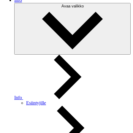
Info
Avaa valikko
Info
Esiintyjille