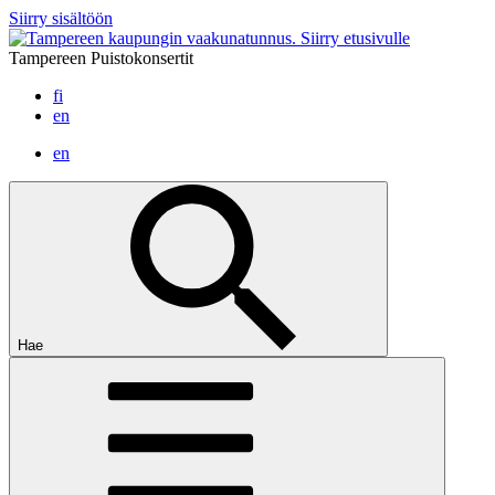
Siirry sisältöön
Siirry etusivulle
Tampereen Puistokonsertit
fi
en
en
Hae