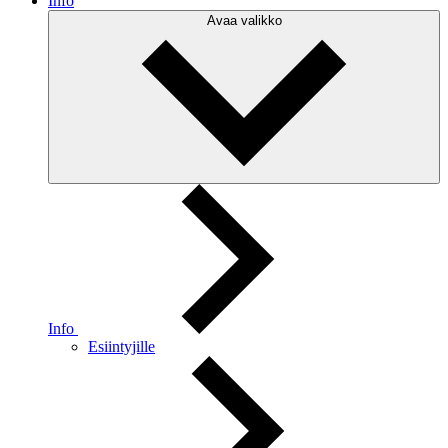
Info
Avaa valikko
Info
Esiintyjille