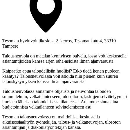
Tesoman hyvinvointikeskus, 2. kerros, Tesomankatu 4, 33310
Tampere
Talousneuvola on matalan kynnyksen palvelu, jossa voit keskustella
asiantuntijoiden kanssa arjen raha-asioista ilman ajanvarausta.
Kaipaatko apua taloudellisiin huoliisi? Etkö tiedä kenen puoleen
kääntyä? Talousneuvolassa voit asioida niin pienen kuin suuren
talouskysymyksen kanssa ilman ajanvarausta.
Talousneuvolassa annamme ohjausta ja neuvontaa talouden
suunnitteluun, velkatilanteeseen, ulosottoon, laskujen selvittelyyn tai
huoleen läheisen taloudellisesta tilanteesta. Autamme sinua aina
budjetoinnista velkatilanteen selvittelemiseen asti.
Tesoman talousneuvolassa on mahdollista keskustella
aikuissosiaalityön työntekijän, talous- ja velkaneuvojan, ulosoton
asiantuntijan ja diakoniatyöntekijän kanssa.