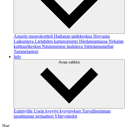
Amurin museokortteli
Haiharan taidekeskus
Hervanta
Laikunlava
Lielahden kartanopuisto Hiedanrannassa
Nekalan
kulttuurikeskus
Näsinpuiston laululava
Siirtolapuutarhat
Tammelantori
Info
Avaa valikko
Esiintyjille
Usein kysytyt kysymykset
Turvallisemman
tapahtuman periaatteet
Yhteystiedot
Hae